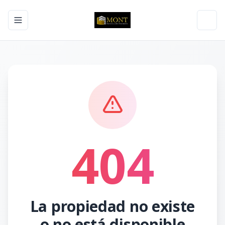
Toggle navigation menu
Toggl
404
La propiedad no existe
o no está disponible