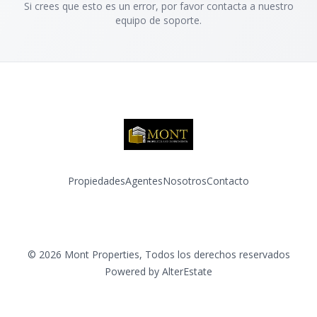
Si crees que esto es un error, por favor contacta a nuestro
equipo de soporte.
Propiedades
Agentes
Nosotros
Contacto
Facebook
Instagram
©
2026
Mont Properties
,
Todos los derechos reservados
Powered by
AlterEstate