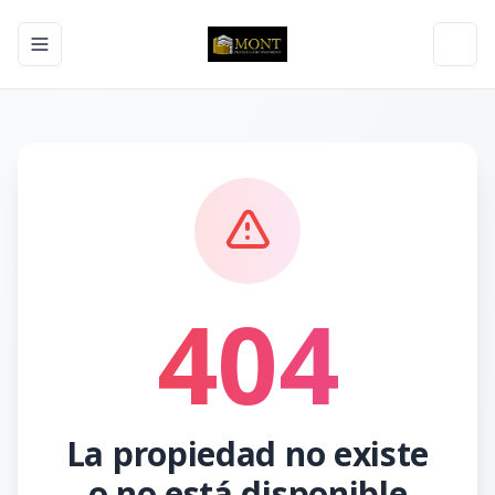
Toggle navigation menu
Toggl
404
La propiedad no existe
o no está disponible