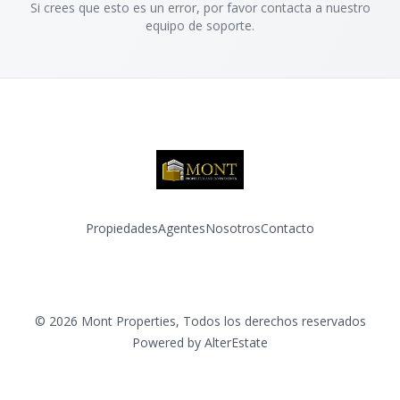
Si crees que esto es un error, por favor contacta a nuestro
equipo de soporte.
Propiedades
Agentes
Nosotros
Contacto
Facebook
Instagram
©
2026
Mont Properties
,
Todos los derechos reservados
Powered by
AlterEstate