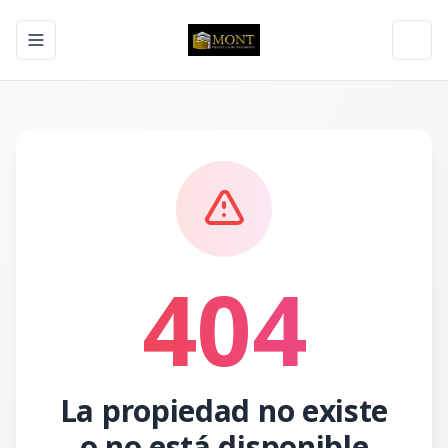
Toggle navigation menu
Toggl
404
La propiedad no existe
o no está disponible