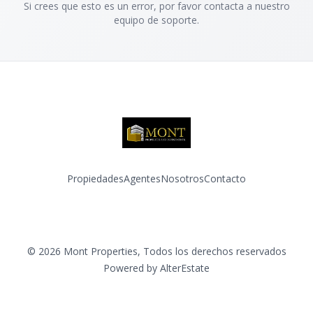
Si crees que esto es un error, por favor contacta a nuestro
equipo de soporte.
Propiedades
Agentes
Nosotros
Contacto
Facebook
Instagram
©
2026
Mont Properties
,
Todos los derechos reservados
Powered by
AlterEstate