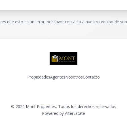
rees que esto es un error, por favor contacta a nuestro equipo de sop
Propiedades
Agentes
Nosotros
Contacto
Facebook
Instagram
©
2026
Mont Properties
,
Todos los derechos reservados
Powered by
AlterEstate