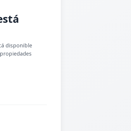
está
tá disponible
 propiedades