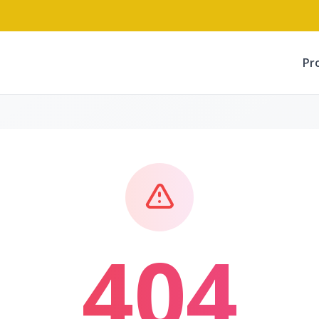
Pr
404