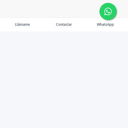
Llámame
Contactar
WhatsApp
Propiedades
Agentes
Nosotros
Contacto
Facebook
Instagram