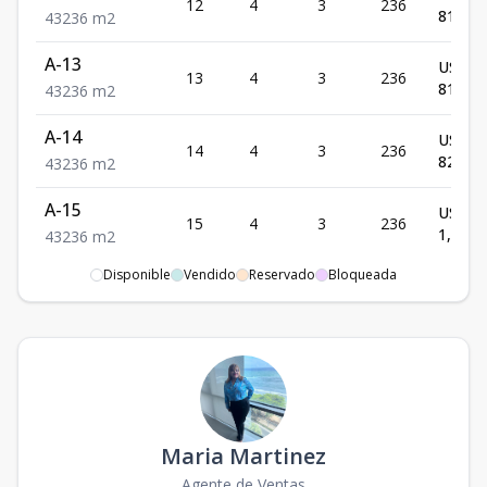
12
4
3
236
813,12
4
3
236
m2
A-13
US$
13
4
3
236
819,13
4
3
236
m2
A-14
US$
14
4
3
236
825,15
4
3
236
m2
A-15
US$
15
4
3
236
1,002,
4
3
236
m2
Disponible
Vendido
Reservado
Bloqueada
A-16
US$
16
4
3
236
1,009,
4
3
236
m2
A-17
US$
17
4
3
236
1,017,
4
3
236
m2
B-5
US$
5
2
2
128
Maria Martinez
381,35
2
2
128
m2
Agente de Ventas