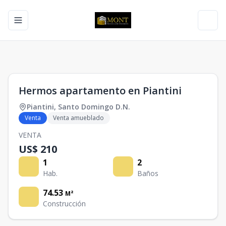
Toggle navigation menu
Toggl
1
/
0
Hermos apartamento en Piantini
Piantini
,
Santo Domingo D.N.
Venta
Venta amueblado
VENTA
US$ 210
1
2
Hab.
Baños
74.53
M²
Construcción