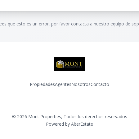
rees que esto es un error, por favor contacta a nuestro equipo de sop
Propiedades
Agentes
Nosotros
Contacto
Facebook
Instagram
©
2026
Mont Properties
,
Todos los derechos reservados
Powered by
AlterEstate