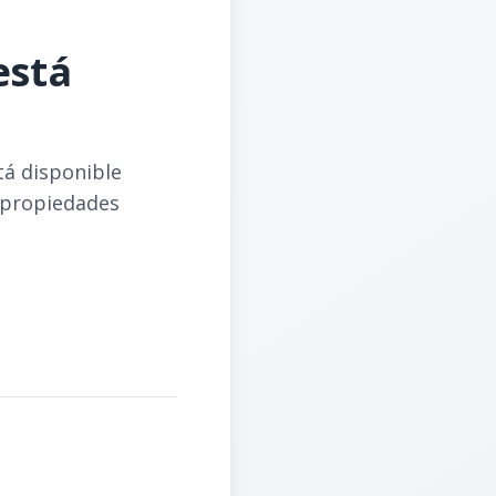
está
tá disponible
 propiedades