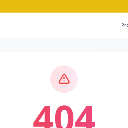
Pr
404