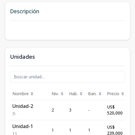
Descripción
Unidades
Nombre
Niv.
Hab.
Ban.
Precio
Es
Unidad-2
US$
2
3
-
Di
520,000
3
-
Unidad-1
US$
1
1
1
Di
239,000
1
1