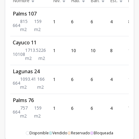
Nombre
Niv.
Hab.
Ban.
Est.
m²
Palms 107
815
159
1
6
6
4
815
6
6
4
m2
m2
Cayuco 11
1713.5
226
1
10
10
8
1713
10
10
8
m2
m2
Lagunas 24
1093.41
166
1
6
6
4
1093
6
6
4
m2
m2
Palms 76
757
159
1
6
6
4
757
6
6
4
m2
m2
Disponible
Vendido
Reservado
Bloqueada