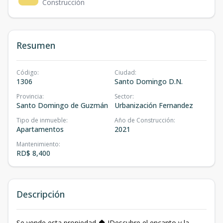
Construcción
Resumen
Código
:
Ciudad
:
1306
Santo Domingo D.N.
Provincia
:
Sector
:
Santo Domingo de Guzmán
Urbanización Fernandez
Tipo de inmueble
:
Año de Construcción
:
Apartamentos
2021
Mantenimiento
:
RD$ 8,400
Descripción
Se vende esta propiedad 🏠 !Descubre el encanto y la