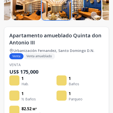
Apartamento amueblado Quinta don
Antonio III
Urbanización Fernandez
,
Santo Domingo D.N.
Venta
Venta amueblado
VENTA
US$ 175,000
1
1
Hab.
Baños
1
1
½ Baños
Parqueo
82.52
M²